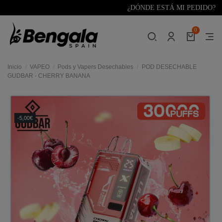
¿DÓNDE ESTÁ MI PEDIDO?
0
Inicio
VAPEO
Pods y Vapers Desechables
POD DESECHABLE
GUDBAR - CHERRY BANANA
-5,00€