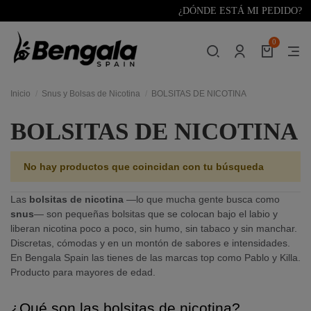
¿DÓNDE ESTÁ MI PEDIDO?
0
Inicio
Snus y Bolsas de Nicotina
BOLSITAS DE NICOTINA
BOLSITAS DE NICOTINA
No hay productos que coincidan con tu búsqueda
Las
bolsitas de nicotina
—lo que mucha gente busca como
snus
— son pequeñas bolsitas que se colocan bajo el labio y
liberan nicotina poco a poco, sin humo, sin tabaco y sin manchar.
Discretas, cómodas y en un montón de sabores e intensidades.
En Bengala Spain las tienes de las marcas top como Pablo y Killa.
Producto para mayores de edad.
¿Qué son las bolsitas de nicotina?