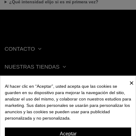
¿Qué intensidad elijo si es mi primera vez?
CONTACTO
NUESTRAS TIENDAS
×
ACERCA DE BENGALA
Al hacer clic en “Aceptar”, usted acepta que las cookies se
guarden en su dispositivo para mejorar la navegación del sitio,
analizar el uso del mismo, y colaborar con nuestros estudios para
AYUDA
marketing. Sus datos personales se usarán para personalizar los
anuncios y las cookies se pueden usar para publicidad
personalizada y no personalizada.
INFORMACIÓN
Aceptar