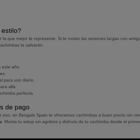
estilo?
r la que mejor te represente. Si te molan las sesiones largas con ami
 cachimbas te salvarán.
 este año:
es.
al para uso diario.
ara allá.
achimba perfecta.
es de pago
Por eso, en Bengala Spain te ofrecemos cachimbas a buen precio sin ren
a
. Monta tu setup sin agobios y disfruta de tu cachimba desde el primer