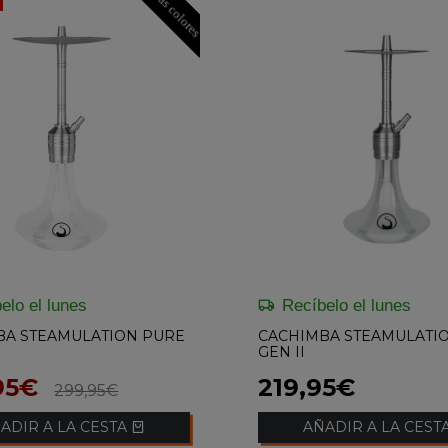
Mas colores
elo el lunes
Recíbelo el lunes
BA STEAMULATION PURE
CACHIMBA STEAMULATIO
GEN II
95€
219,95€
299,95€
ADIR A LA CESTA
AÑADIR A LA CEST