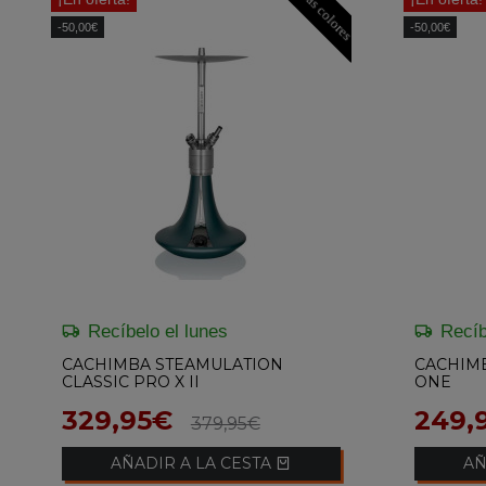
Mas colores
-50,00€
-50,00€
Recíbelo el lunes
Recíb
CACHIMBA STEAMULATION
CACHIM
CLASSIC PRO X II
ONE
329,95€
249,
379,95€
AÑADIR A LA CESTA
AÑ