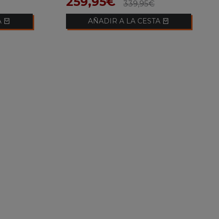
259,95€
339,95€
A
AÑADIR A LA CESTA