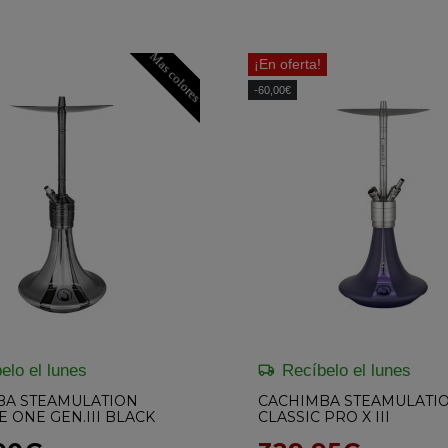
Mas colores
¡En oferta!
-60,00€
elo el lunes
Recíbelo el lunes
BA STEAMULATION
CACHIMBA STEAMULATI
E ONE GEN.III BLACK
CLASSIC PRO X III