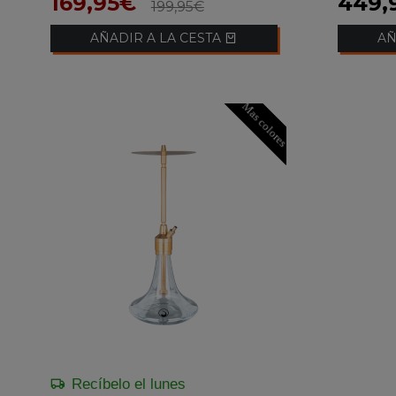
169,95€
449,
199,95€
AÑADIR A LA CESTA
AÑ
Mas colores
Recíbelo el lunes