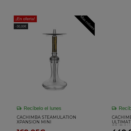
Mas colores
¡En oferta!
-30,00€
Recíbelo el lunes
Recíb
CACHIMBA STEAMULATION
CACHIM
XPANSION MINI
ULTIMAT
EDITION