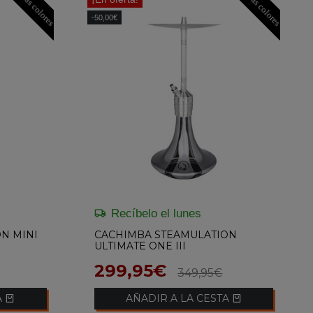
Mas colores
Mas colores
-50,00€
Recíbelo el lunes
N MINI
CACHIMBA STEAMULATION
ULTIMATE ONE III
299,95€
349,95€
A
AÑADIR A LA CESTA