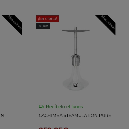
Mas colores
Mas colores
¡En oferta!
-80,00€
Recíbelo el lunes
ON
CACHIMBA STEAMULATION PURE