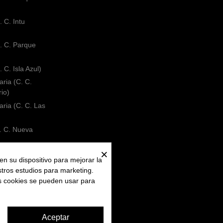
 C. Intu
. C. Parque
 C. Isla Azul)
ria (C. C.
rio)
ria (C. C. Las
. C. Nueva
×
C. C. El Faro)
en su dispositivo para mejorar la
 C. Bahía Sur)
stros estudios para marketing.
(Centro)
as cookies se pueden usar para
Aceptar