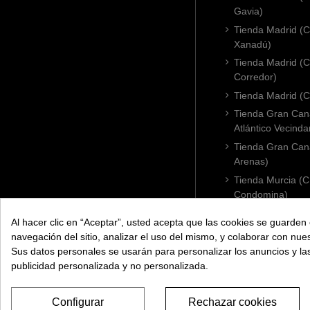
Gavia)
Tienda Madrid (C.
Xanadú)
Tienda Madrid (C
Corredor)
Tienda Madrid (C.
Tienda Gran Cana
Atlántico Vecinda
Tienda Gran Cana
Arenas)
Tienda Murcia (C
Condomina)
Tienda Badajoz (
Al hacer clic en “Aceptar”, usted acepta que las cookies se guarden 
Tienda Cádiz (C.
navegación del sitio, analizar el uso del mismo, y colaborar con nue
Tienda Córdoba 
Sus datos personales se usarán para personalizar los anuncios y l
publicidad personalizada y no personalizada.
Configurar
Rechazar cookies