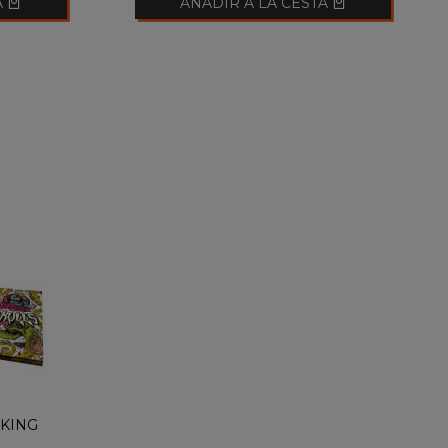
A
AÑADIR A LA CESTA
 KING