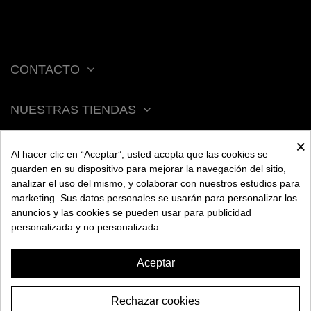
CONTACTO
NUESTRAS TIENDAS
×
ACERCA DE BENGALA
Al hacer clic en “Aceptar”, usted acepta que las cookies se
guarden en su dispositivo para mejorar la navegación del sitio,
analizar el uso del mismo, y colaborar con nuestros estudios para
AYUDA
marketing. Sus datos personales se usarán para personalizar los
anuncios y las cookies se pueden usar para publicidad
personalizada y no personalizada.
INFORMACIÓN
Aceptar
Rechazar cookies