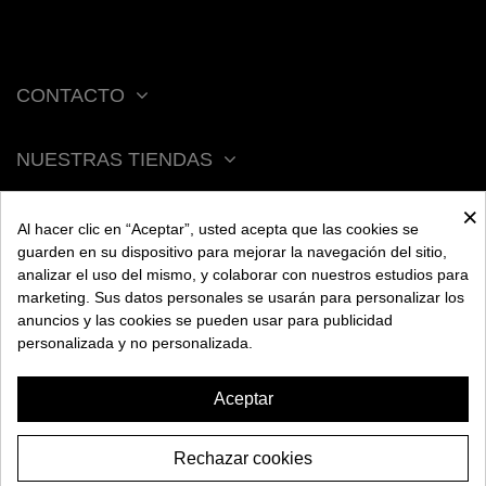
CONTACTO
NUESTRAS TIENDAS
×
ACERCA DE BENGALA
Al hacer clic en “Aceptar”, usted acepta que las cookies se
guarden en su dispositivo para mejorar la navegación del sitio,
analizar el uso del mismo, y colaborar con nuestros estudios para
AYUDA
marketing. Sus datos personales se usarán para personalizar los
anuncios y las cookies se pueden usar para publicidad
personalizada y no personalizada.
INFORMACIÓN
Aceptar
Rechazar cookies