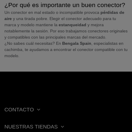
¿Por qué es importante un buen conector?
Un conector en mal estado o incompatible provoca
pérdidas de
aire
y una tirada pobre. Elegir el conector adecuado para tu
marca y modelo mantiene la
estanqueidad
y mejora
notablemente la sesión. Por eso trabajamos conectores originales
y compatibles con las principales marcas del mercado.
¿No sabes cuál necesitas? En
Bengala Spain
, especialistas en
cachimba, te ayudamos a encontrar el conector compatible con tu
modelo.
CONTACTO
NUESTRAS TIENDAS