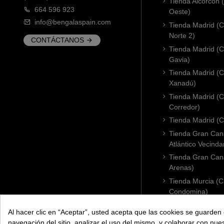
Tienda Alcorcón
664 596 923
Oeste)
info@bengalaspain.com
Tienda Madrid (C
Norte 2)
CONTÁCTANOS
Tienda Madrid (C
Gavia)
Tienda Madrid (C.
Xanadú)
Tienda Madrid (C
Corredor)
Tienda Madrid (C.
Tienda Gran Cana
Atlántico Vecinda
Tienda Gran Cana
Arenas)
Tienda Murcia (C
Condomina)
Tienda Badajoz (
Al hacer clic en “Aceptar”, usted acepta que las cookies se guarden 
Tienda Cádiz (C.
navegación del sitio, analizar el uso del mismo, y colaborar con nue