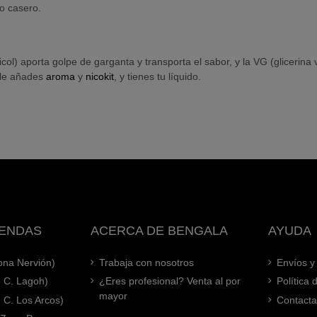
do casero.
col) aporta golpe de garganta y transporta el sabor, y la VG (gliceri
, le añades
aroma
y
nicokit
, y tienes tu líquido.
IENDAS
ACERCA DE BENGALA
AYUDA
Zona Nervión)
Trabaja con nosotros
Envíos y
. C. Lagoh)
¿Eres profesional? Venta al por
Política
mayor
. C. Los Arcos)
Contacta