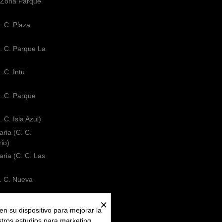
 (Zona Parque
. C. Plaza
. C. Parque La
 C. Intu
. C. Parque
 C. Isla Azul)
ria (C. C.
rio)
ria (C. C. Las
. C. Nueva
×
C. C. El Faro)
en su dispositivo para mejorar la
 C. Bahía Sur)
stros estudios para marketing.