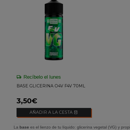
Recíbelo el lunes
BASE GLICERINA O4V F4V 70ML
3,50€
AÑADIR A LA CESTA
La
base
es el lienzo de tu líquido: glicerina vegetal (VG) y pr