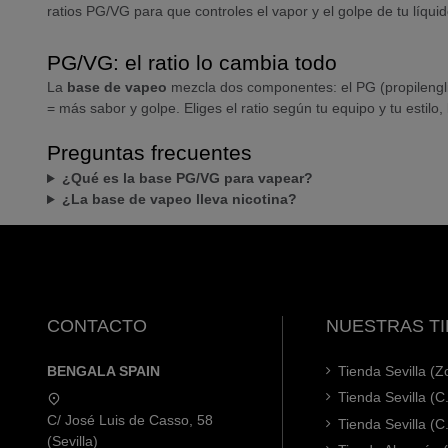
ratios PG/VG para que controles el vapor y el golpe de tu líqui
PG/VG: el ratio lo cambia todo
La
base de vapeo
mezcla dos componentes: el PG (propilengli
= más sabor y golpe. Eliges el ratio según tu equipo y tu estilo
Preguntas frecuentes
¿Qué es la base PG/VG para vapear?
¿La base de vapeo lleva nicotina?
CONTACTO
NUESTRAS T
BENGALA SPAIN
Tienda Sevilla (
Tienda Sevilla (C
C/ José Luis de Casso, 58
Tienda Sevilla (C
(Sevilla)