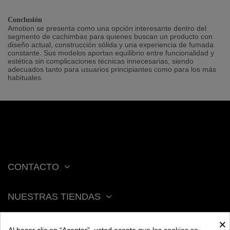
Conclusión
Amotion se presenta como una opción interesante dentro del
segmento de cachimbas para quienes buscan un producto con
diseño actual, construcción sólida y una experiencia de fumada
constante. Sus modelos aportan equilibrio entre funcionalidad y
estética sin complicaciones técnicas innecesarias, siendo
adecuados tanto para usuarios principiantes como para los más
habituales.
CONTACTO
NUESTRAS TIENDAS
×
ACERCA DE BENGALA
Al hacer clic en “Aceptar”, usted acepta que las cookies se