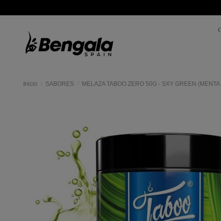
Inicio
SABORES
MELAZA TABOO ZERO 50G - SXY GREEN (MENTA