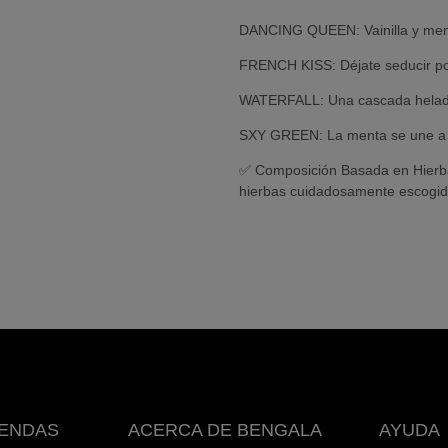
DANCING QUEEN: Vainilla y ment
FRENCH KISS: Déjate seducir por
WATERFALL: Una cascada helada 
SXY GREEN: La menta se une a la c
✅ Composición Basada en Hierbas
hierbas cuidadosamente escogida
IENDAS
ACERCA DE BENGALA
AYUDA