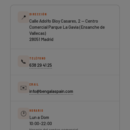
DIRECCIÓN
📍
Calle Adolfo Bioy Casares, 2 — Centro
Comercial Parque La Gavia (Ensanche de
Vallecas)
28051 Madrid
TELÉFONO
📞
638 29 41 25
EMAIL
✉️
info@bengalaspain.com
HORARIO
🕐
Lun a Dom
10:00-22:00
Horario del centro comercial