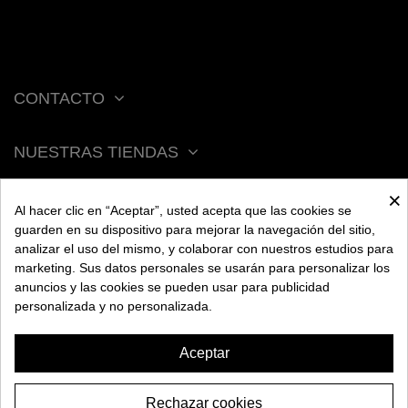
CONTACTO
NUESTRAS TIENDAS
×
ACERCA DE BENGALA
Al hacer clic en “Aceptar”, usted acepta que las cookies se
guarden en su dispositivo para mejorar la navegación del sitio,
analizar el uso del mismo, y colaborar con nuestros estudios para
AYUDA
marketing. Sus datos personales se usarán para personalizar los
anuncios y las cookies se pueden usar para publicidad
personalizada y no personalizada.
INFORMACIÓN
Aceptar
Rechazar cookies