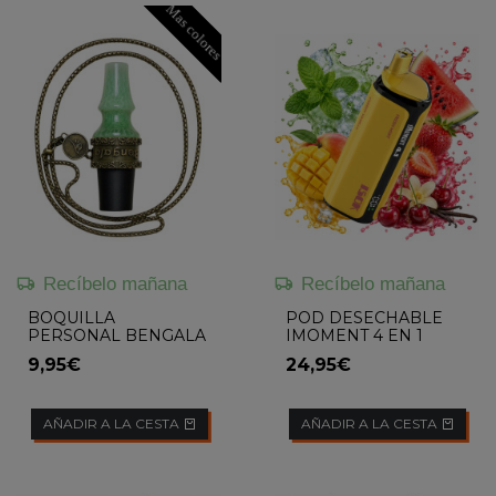
Mas colores
Recíbelo mañana
Recíbelo mañana
BOQUILLA
POD DESECHABLE
PERSONAL BENGALA
IMOMENT 4 EN 1
COOPER
(FRESH MINT /
9,95€
24,95€
STRAWBERRY
WATERMELON /
MANGO TROPICAL /...
AÑADIR A LA CESTA
AÑADIR A LA CESTA