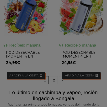
Recíbelo mañana
Recíbelo mañana
POD DESECHABLE
POD DESECHABLE
IMOMENT 4 EN 1
IMOMENT 4 EN 1
(STRAWBERRY KIWI /
(MELON MOJITO /
24,95€
24,95€
WATERMELON
PIÑA COLADA /
BUBBLEGUM /
WATERMELON
PINEAPPLE PEACH...
MOJITO / PINK...
AÑADIR A LA CESTA
AÑADIR A LA CESTA
1
2
Lo último en cachimba y vapeo, recién
llegado a Bengala
Aquí aterriza primero todo lo nuevo, vengas del mundo de la