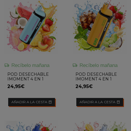
Recíbelo mañana
Recíbelo mañana
POD DESECHABLE
POD DESECHABLE
IMOMENT 4 EN 1
IMOMENT 4 EN 1
(WATERMELON
(STRAWBERRY
24,95€
24,95€
COCONUT / TRIPLE
BANANA / LEMON
STRAWBERRY / PINK
LIME / MELON COCO /
LEMONADE /...
COLA ICE)...
AÑADIR A LA CESTA
AÑADIR A LA CESTA