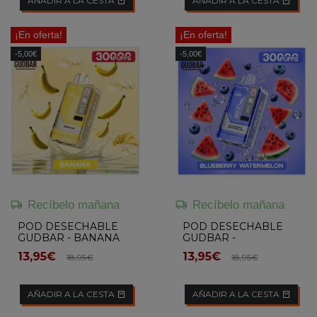
AÑADIR A LA CESTA
AÑADIR A LA CESTA
¡En oferta!
¡En oferta!
-5,00€
-5,00€
Recíbelo mañana
Recíbelo mañana
POD DESECHABLE
POD DESECHABLE
GUDBAR - BANANA
GUDBAR -
BLUEBERRY
13,95€
13,95€
18,95€
18,95€
WATERMELON
AÑADIR A LA CESTA
AÑADIR A LA CESTA