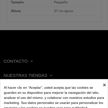
Tamaño
Pequeño
Altura
37 cm aprox.
CONTACTO
NUESTRAS TIENDAS
×
Al hacer clic en “Aceptar”, usted acepta que las cookies se
ACERCA DE BENGALA
guarden en su dispositivo para mejorar la navegación del sitio,
analizar el uso del mismo, y colaborar con nuestros estudios para
marketing. Sus datos personales se usarán para personalizar los
AYUDA
anuncios y las cookies se pueden usar para publicidad