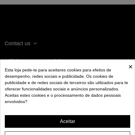
Contact us
iqitlinksmanager module
×
Esta loja pede-te para aceitares cookies para efeitos de
desempenho, redes sociais e publicidade. Os cookies de
ACERCA DE BENGALA
publicidade e de redes sociais de terceiros são utilizados para te
oferecer funcionalidades sociais e anúncios personalizados.
Aceitas estes cookies e o processamento de dados pessoais
AYUDA
envolvidos?
INFORMACIÓN
Aceitar