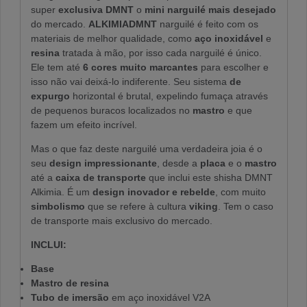
super
exclusiva
DMNT
o
mini narguilé mais desejado
do mercado.
ALKIMIADMNT
narguilé é feito com os
materiais de melhor qualidade, como
aço inoxidável
e
resina
tratada à mão, por isso cada narguilé é único.
Ele tem até
6 cores muito marcantes
para escolher e
isso não vai deixá-lo indiferente. Seu sistema
de
expurgo
horizontal é brutal, expelindo fumaça através
de pequenos buracos localizados no
mastro
e que
fazem um efeito incrível.
Mas o que faz deste narguilé uma verdadeira joia é o
seu
design impressionante
, desde a
placa
e o
mastro
até a
caixa de transporte
que inclui este shisha DMNT
Alkimia. É um
design inovador e rebelde
, com muito
simbolismo
que se refere à cultura
viking
. Tem o caso
de transporte mais exclusivo do mercado.
INCLUI:
Base
Mastro de resina
Tubo de imersão
em aço inoxidável V2A