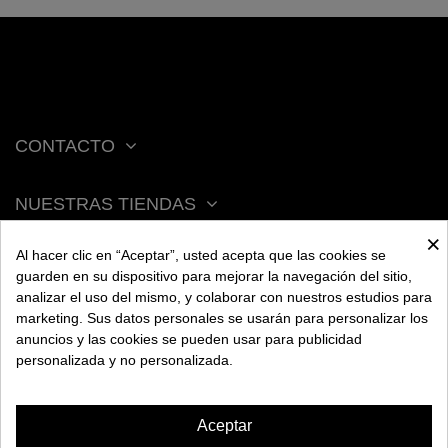
CONTACTO
NUESTRAS TIENDAS
×
Al hacer clic en “Aceptar”, usted acepta que las cookies se
ACERCA DE BENGALA
guarden en su dispositivo para mejorar la navegación del sitio,
analizar el uso del mismo, y colaborar con nuestros estudios para
marketing. Sus datos personales se usarán para personalizar los
AYUDA
anuncios y las cookies se pueden usar para publicidad
personalizada y no personalizada.
INFORMACIÓN
Aceptar