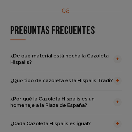
08
Preguntas frecuentes
¿De qué material está hecha la Cazoleta
+
Hispalis?
La Cazoleta Hispalis está hecha de
barro rojo
, el
+
¿Qué tipo de cazoleta es la Hispalis Tradi?
mismo material con el que se trabaja la alfarería
tradicional de Triana desde hace siglos. Se
La Hispalis Tradi es una cazoleta de
tipo
modela y se pinta a mano una a una en un taller
¿Por qué la Cazoleta Hispalis es un
tradicional (Tradi)
, con una capacidad
+
alfarero de Triana, Sevilla, con esmalte en azul y
homenaje a la Plaza de España?
aproximada de
14 a 16 gramos
de melaza.
blanco inspirado en la cerámica andaluza.
Bengala Spain también ofrece la Hispalis en
La Cazoleta Hispalis se inspira en la
balaustrada
+
¿Cada Cazoleta Hispalis es igual?
formato
Phunnel
y una versión
Replica
con
cerámica de la Plaza de España de Sevilla
. Es