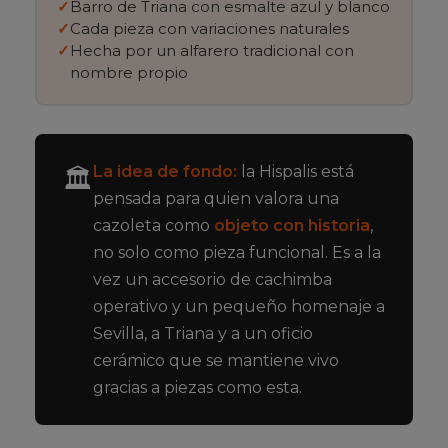
Barro de Triana con esmalte azul y blanco
Cada pieza con variaciones naturales
Hecha por un alfarero tradicional con
nombre propio
La idea de fondo:
la Hispalis está
🏛️
pensada para quien valora una
cazoleta como
objeto con historia
,
no solo como pieza funcional. Es a la
vez un accesorio de cachimba
operativo y un pequeño homenaje a
Sevilla, a Triana y a un oficio
cerámico que se mantiene vivo
gracias a piezas como esta.