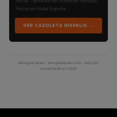
oficial. También en nuestras tiendas
físicas en toda España.
VER CAZOLETA HISPALIS →
Bengala Spain · bengalaspain.com · Artículo
actualizado en 2026