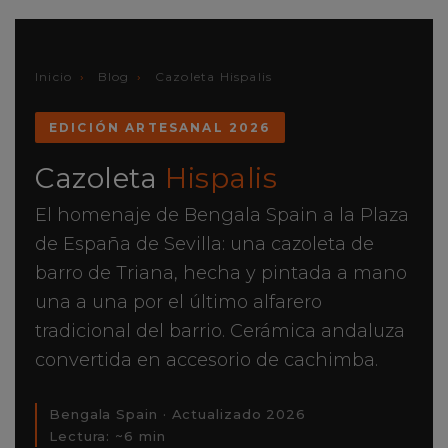
Inicio
›
Blog
›
Cazoleta Hispalis
EDICIÓN ARTESANAL 2026
Cazoleta
Hispalis
El homenaje de Bengala Spain a la Plaza
de España de Sevilla: una cazoleta de
barro de Triana, hecha y pintada a mano
una a una por el último alfarero
tradicional del barrio. Cerámica andaluza
convertida en accesorio de cachimba.
Bengala Spain · Actualizado 2026
Lectura: ~6 min