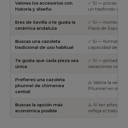
Valoras los accesorios con
✅ Sí — pocas cazo
historia y diseño
un trasfondo cultur
Eres de Sevilla o te gusta la
✅ Sí — homenaje d
cerámica andaluza
Plaza de España y 
Buscas una cazoleta
✅ Sí — formato Tr
tradicional de uso habitual
capacidad de 14-1
Te gusta que cada pieza sea
✅ Sí — pintada a 
única
variaciones natura
Prefieres una cazoleta
⚠️ Valora la versión
phunnel de chimenea
Phunnel en su lug
central
Buscas la opción más
⚠️ Al ser artesanal
económica posible
refleja el trabajo 