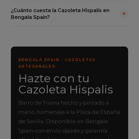
mayor nivel de detalle en el esmaltado.
un homenaje a la cerámica andaluza y a su
No. Al estar
modelada y pintada a mano una a
integración histórica en la arquitectura sevillana,
¿Cuánto cuesta la Cazoleta Hispalis en
una
, cada Cazoleta Hispalis presenta pequeñas
+
reinterpretando las tradiciones alfareras de Triana
Bengala Spain?
variaciones naturales en la intensidad del azul y
en forma de accesorio de cachimba.
en la colocación de la decoración. Esto significa
La Cazoleta Hispalis Tradi tiene un precio de
que cada pieza es ligeramente única, lo que
29,95€
en Bengala Spain, impuestos incluidos. Es
forma parte de su valor artesanal.
una cazoleta artesanal fabricada a mano en
Triana, por lo que la disponibilidad de cada
BENGALA SPAIN · CAZOLETAS
formato puede ser limitada.
ARTESANALES
Hazte con tu
Cazoleta Hispalis
Barro de Triana hecho y pintado a
mano, homenaje a la Plaza de España
de Sevilla. Disponible en Bengala
Spain con envío rápido y garantía