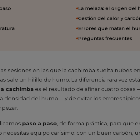
 paso
La melaza: el origen del
Gestión del calor y carbó
ratura
Errores que matan el h
Preguntas frecuentes
as sesiones en las que la cachimba suelta nubes e
s sale un hilillo de humo. La diferencia rara vez está
a cachimba
es el resultado de afinar cuatro cosas —
 la densidad del humo— y de evitar los errores típico
pezar.
xplicamos
paso a paso
, de forma práctica, para que 
No necesitas equipo carísimo: con un buen carbón, u