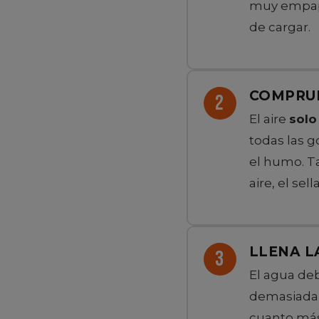
muy empapa
de cargar.
COMPRUE
El aire
solo
todas las g
el humo. Ta
aire, el sel
LLENA L
El agua de
demasiada e
cuanto más