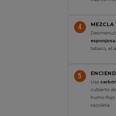
MEZCLA 
Desmenuza y
esponjosa,
tabaco, el 
ENCIEND
Usa
carbón
cubierto de
humo flojo
cazoleta.