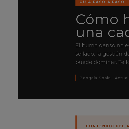
GUÍA PASO A PASO
Cómo 
una ca
El humo denso no es
sellado, la gestión 
puede dominar. Te l
Bengala Spain · Actua
CONTENIDO DEL 