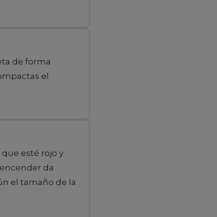
eta de forma
compactas el
que esté rojo y
o encender da
ún el tamaño de la