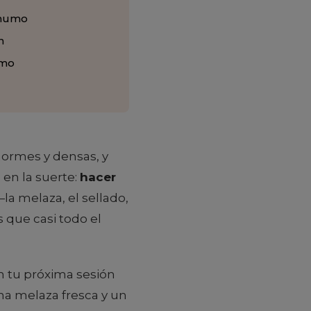
 humo
n
umo
normes y densas, y
 en la suerte:
hacer
la melaza, el sellado,
s que casi todo el
en tu próxima sesión
na melaza fresca y un