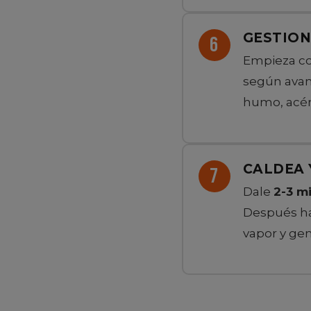
GESTION
Empieza co
según avanza
humo, acérc
CALDEA 
Dale
2-3 m
Después haz
vapor y ge