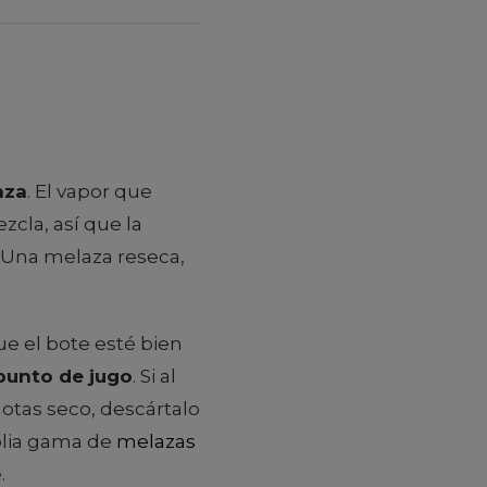
aza
. El vapor que
zcla, así que la
. Una melaza reseca,
ue el bote esté bien
punto de jugo
. Si al
otas seco, descártalo
plia gama de
melazas
.