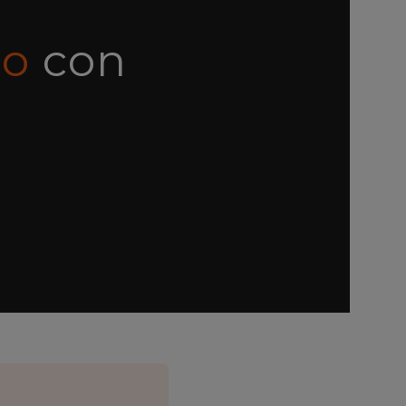
o
con