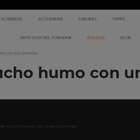
CACHIMBAS
ACCESORIOS
SABORES
VAPEO
ARTÍCULOS DEL FUMADOR
REBAJAS
BLOG
mo con una cachimba
cho humo con u
er mucho humo con una cachimba