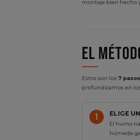
montaje bien hecho 
El métod
Estos son los
7 paso
profundizamos en los
ELIGE U
El humo na
húmeda gen