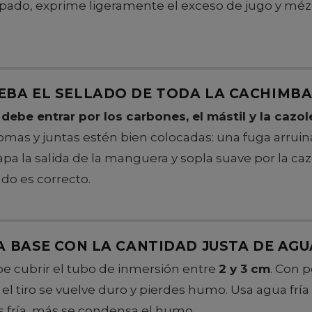
do, exprime ligeramente el exceso de jugo y mézc
BA EL SELLADO DE TODA LA CACHIMB
 debe entrar por los carbones, el mástil y la cazol
omas y juntas estén bien colocadas: una fuga arruina
pa la salida de la manguera y sopla suave por la caz
lado es correcto.
A BASE CON LA CANTIDAD JUSTA DE AGU
be cubrir el tubo de inmersión entre
2 y 3 cm
. Con p
l tiro se vuelve duro y pierdes humo. Usa agua fría 
 fría, más se condensa el humo.