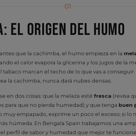
01
: el origen del humo
 antes que la cachimba, el humo empieza en la
mel
ndo el calor evapora la glicerina y los jugos de la me
el tabaco marcan el techo de lo que vas a conseguir
ea la cachimba, nunca dará nubes densas.
rse en dos cosas: que la melaza esté
fresca
(revisa q
nes para que no pierda humedad) y que tenga
buen 
co muy empapado, exprime un poco el exceso; si lo n
más húmeda. En Bengala Spain trabajamos una am
el perfil de sabor y humedad que mejor te funcione