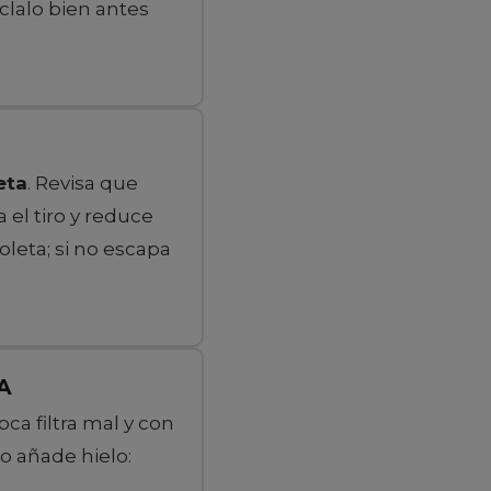
lalo bien antes
A
eta
. Revisa que
 el tiro y reduce
oleta; si no escapa
A
oca filtra mal y con
o añade hielo: