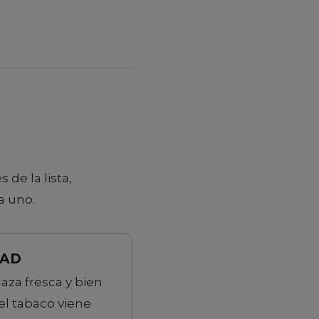
de la lista,
a uno.
DAD
aza fresca y bien
l tabaco viene