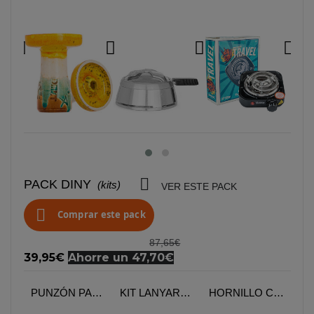

PACK DINY
(kits)
VER ESTE PACK

Comprar este pack
87,65€
39,95€
Ahorre un 47,70€
CACHIMBA ZAR DINY
PUNZÓN PARA CACHIMBA COLOUR MIX FLOWKAH
KIT LANYARD CON BOQUILLA BENGALA
HORNILLO CACHIMBA 500W LUCIFER TRAVEL FLOWKAH