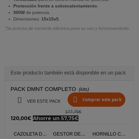
Protección frente a sobrecalentamiento
.
500W
de potencia.
Dimensiones:
15
x15x5
.
*Se precisa de corriente eléctrica para su uso y funcionamiento.
Este producto también está disponible en un pack
PACK DMNT COMPLETO
(kits)


Comprar este pack
VER ESTE PACK
177,75€
120,00€
Ahorre un 57,75€
CACHIMBA DMNT ALKIMIA
CAZOLETA DMNT OVOL PHUNNEL
GESTOR DE CALOR STAR FLOWKAH
HORNILLO CACHIMBA 500W LUCIFER TRAVEL FLOWKAH