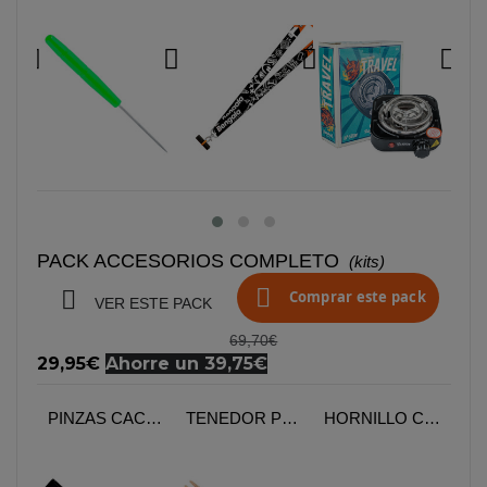
PACK ACCESORIOS COMPLETO
(kits)


Comprar este pack
VER ESTE PACK
69,70€
29,95€
Ahorre un 39,75€
KIT LANYARD CON BOQUILLA BENGALA
PINZAS CACHIMBA MEDUSA BLAZE
TENEDOR PUNZON TWIST FLOWKAH
HORNILLO CACHIMBA 500W LUCIFER TRAVEL FLOWKAH