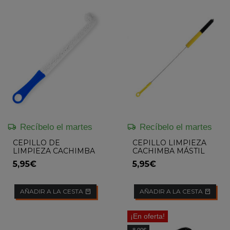
Recíbelo el martes
Recíbelo el martes
CEPILLO DE
CEPILLO LIMPIEZA
LIMPIEZA CACHIMBA
CACHIMBA MÁSTIL
PARA BASE SWAN
LARGO
5,95€
5,95€
FLOWKAH
AÑADIR A LA CESTA
AÑADIR A LA CESTA
¡En oferta!
-8,00€