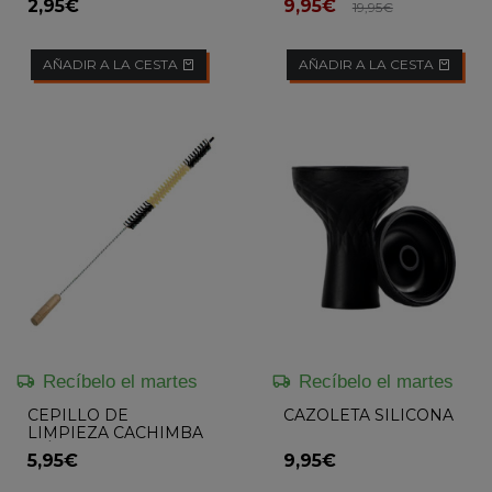
2,95€
9,95€
19,95€
AÑADIR A LA CESTA
AÑADIR A LA CESTA
Recíbelo el martes
Recíbelo el martes
CEPILLO DE
CAZOLETA SILICONA
LIMPIEZA CACHIMBA
MÁSTIL PRO
5,95€
9,95€
FLOWKAH