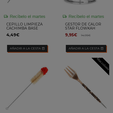
Recíbelo el martes
Recíbelo el martes
CEPILLO LIMPIEZA
GESTOR DE CALOR
CACHIMBA BASE
STAR FLOWKAH
PUNTA AZUL
4,49€
9,95€
14,95€
MEDIUM FLOWKAH
AÑADIR A LA CESTA
AÑADIR A LA CESTA
Mas colores