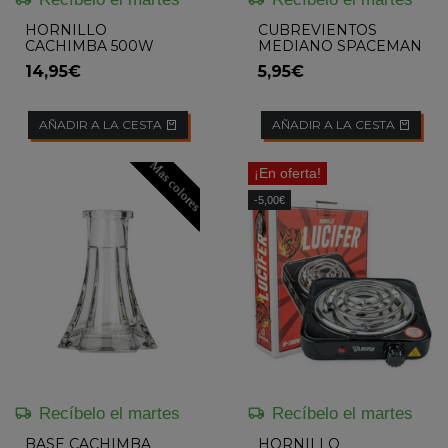
HORNILLO
CUBREVIENTOS
CACHIMBA 500W
MEDIANO SPACEMAN
LUCIFER TRAVEL
FLOWKAH
14,95€
5,95€
FLOWKAH
AÑADIR A LA CESTA
AÑADIR A LA CESTA
Mas colores
¡En oferta!
-5,00€
Recíbelo el martes
Recíbelo el martes
BASE CACHIMBA
HORNILLO