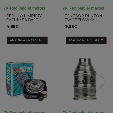
Recíbelo el martes
Recíbelo el martes
CEPILLO LIMPIEZA
TENEDOR PUNZON
CACHIMBA BASE
TWIST FLOWKAH
PUNTA ROJA
4,95€
9,95€
MEDIUM FLOWKAH
AÑADIR A LA CESTA
AÑADIR A LA CESTA
Recíbelo el martes
Recíbelo el martes