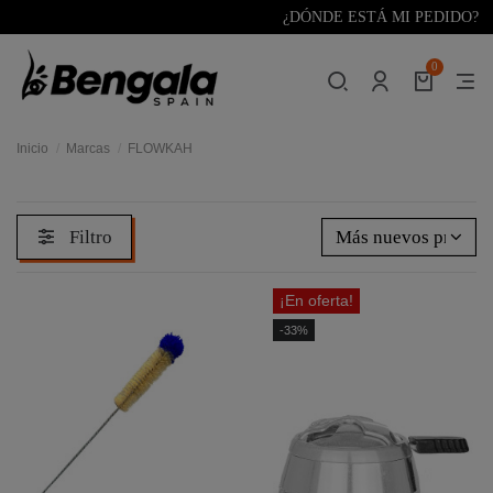
¿DÓNDE ESTÁ MI PEDIDO?
0
Inicio
Marcas
FLOWKAH
Filtro
Más nuevos primer
¡En oferta!
-33%