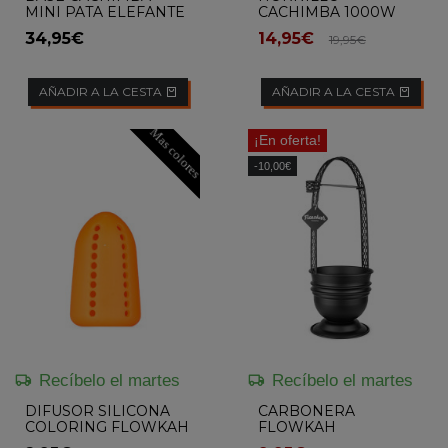
MINI PATA ELEFANTE
CACHIMBA 1000W
FLOWKAH
LUCIFER FLOWKAH
34,95€
14,95€
19,95€
AÑADIR A LA CESTA
AÑADIR A LA CESTA
Mas colores
¡En oferta!
-10,00€
Recíbelo el martes
Recíbelo el martes
DIFUSOR SILICONA
CARBONERA
COLORING FLOWKAH
FLOWKAH