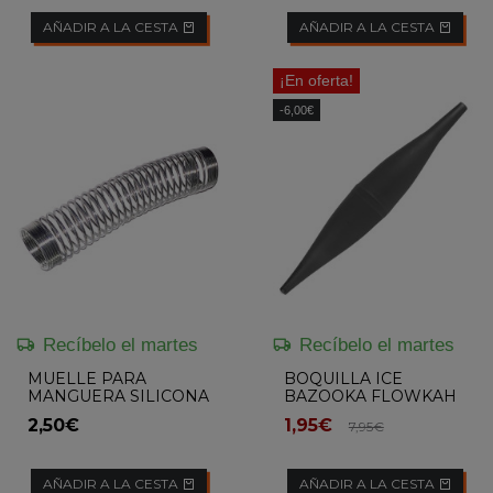
AÑADIR A LA CESTA
AÑADIR A LA CESTA
¡En oferta!
-6,00€
Recíbelo el martes
Recíbelo el martes
MUELLE PARA
BOQUILLA ICE
MANGUERA SILICONA
BAZOOKA FLOWKAH
FLOWKAH
(Color Aleatorio)
2,50€
1,95€
7,95€
AÑADIR A LA CESTA
AÑADIR A LA CESTA