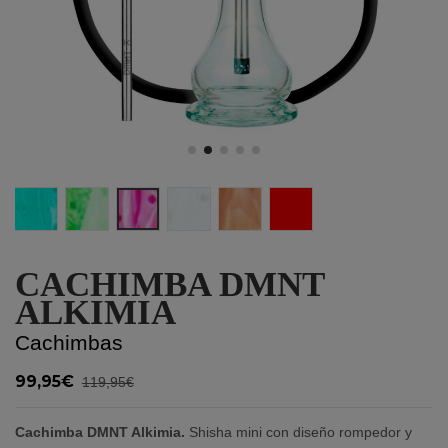
Turquoise
Green
Neon Pink
White
Orange
Red
CACHIMBA DMNT
ALKIMIA
Cachimbas
99,95€
119,95€
Cachimba DMNT Alkimia.
Shisha mini con diseño rompedor y