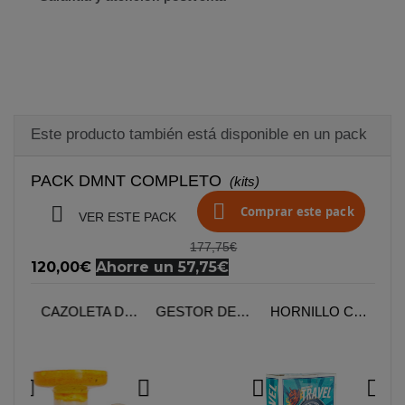
Este producto también está disponible en un pack
PACK DMNT COMPLETO
(kits)


Comprar este pack
VER ESTE PACK
177,75€
120,00€
Ahorre un 57,75€
CACHIMBA DMNT ALKIMIA
CAZOLETA DMNT OVOL PHUNNEL
GESTOR DE CALOR STAR FLOWKAH
HORNILLO CACHIMBA 500W LUCIFER TRAVEL FLOWKAH