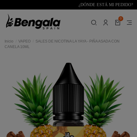
¿DÓNDE ESTÁ MI PEDIDO?
0
Inicio
VAPEO
SALES DE NICOTINA LA YAYA - PIÑA ASADA CON
CANELA 10ML