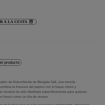
R A LA CESTA
del producto
 sabor de Kukumberita de Bengala Salt, una mezcla
ombina la frescura del pepino con el toque cítrico y
l de nicotina ha sido diseñada específicamente para quienes
an fresco como un día de verano.
 en la boca que es a la vez suave y refrescante, ideal para