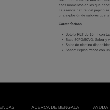
esos momentos en los que necesi
La esencia natural del pepino se
una explosión de sabores que t
Carcterísticas
Botella PET de 10 ml con ta
Base 50PG/50VG: Sabor y va
Sales de nicotina disponibl
Sabor: Pepino fresco con un
IENDAS
ACERCA DE BENGALA
AYUDA