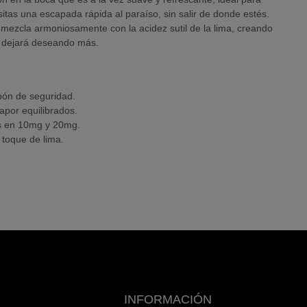
tas una escapada rápida al paraíso, sin salir de donde estés.
 mezcla armoniosamente con la acidez sutil de la lima, creando
e dejará deseando más.
pón de seguridad.
por equilibrados.
es en 10mg y 20mg.
 toque de lima.
INFORMACIÓN