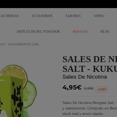
CACHIMBAS
ACCESORIOS
SABORES
VAPEO
ARTÍCULOS DEL FUMADOR
REBAJAS
BLOG
ALT - KUKUMBERITA 10ML
SALES DE 
SALT - KU
Sales De Nicotina
4,95€
6,95€
-2,00€
Sales De Nicotina Bengala Salt
y satisfactoria. Cómpralo en Ben
stock real y envío rápido.