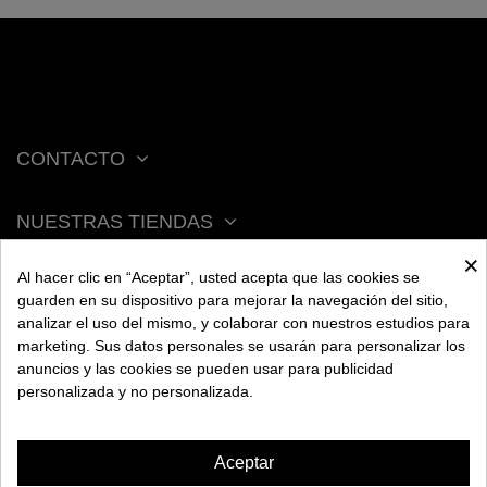
CONTACTO
NUESTRAS TIENDAS
×
Al hacer clic en “Aceptar”, usted acepta que las cookies se
ACERCA DE BENGALA
guarden en su dispositivo para mejorar la navegación del sitio,
analizar el uso del mismo, y colaborar con nuestros estudios para
marketing. Sus datos personales se usarán para personalizar los
AYUDA
anuncios y las cookies se pueden usar para publicidad
personalizada y no personalizada.
INFORMACIÓN
Aceptar