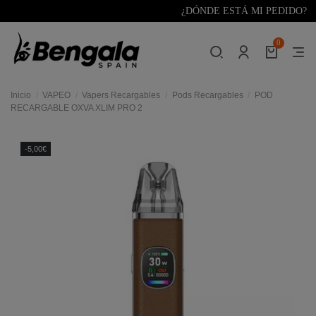
¿DÓNDE ESTÁ MI PEDIDO?
0
Inicio
VAPEO
Vapers Recargables
Pods Recargables
POD
RECARGABLE OXVA XLIM PRO 2
-5,00€