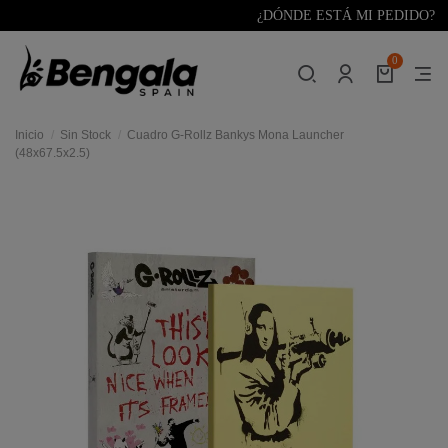
¿DÓNDE ESTÁ MI PEDIDO?
0
Inicio
Sin Stock
Cuadro G-Rollz Bankys Mona Launcher
(48x67.5x2.5)