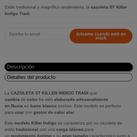
Estilo tradicional y magnífico rendimiento, la
cazoleta ST Killer
Indigo Tradi
Avisame cuando esté en
stock
Descripción
Detalles del producto
La
CAZOLETA
ST KILLER
INDIGO
TRADI
que
cambia
de
color
ha sido
elaborada
artesanalmente
en Rusia
en
barro
blanco
poroso. Este modelo es perfecto
para
usar
con
gestor de calor star
.
Este
modelo Killer Indigo
se caracteriza por su cazoleta de
estilo
tradicional
con una
carga
idónea
para
un
rendimiento
óptimo
y su
gran
tamaño
característico junto a