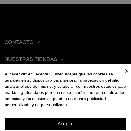
CONTACTO
NUESTRAS TIENDAS
×
Al hacer clic en “Aceptar”, usted acepta que las cookies se
ACERCA DE BENGALA
guarden en su dispositivo para mejorar la navegación del sitio,
analizar el uso del mismo, y colaborar con nuestros estudios para
marketing. Sus datos personales se usarán para personalizar los
AYUDA
anuncios y las cookies se pueden usar para publicidad
personalizada y no personalizada.
INFORMACIÓN
Aceptar