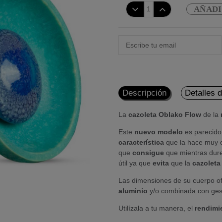
AÑADI
Descripción
Detalles 
La
cazoleta Oblako Flow
de la
Este
nuevo modelo
es parecido
característica
que la hace muy e
que
consigue
que mientras dur
útil ya que
evita
que la
cazoleta
Las dimensiones de su cuerpo ofr
aluminio
y/o combinada con gest
Utilízala a tu manera, el
rendimi