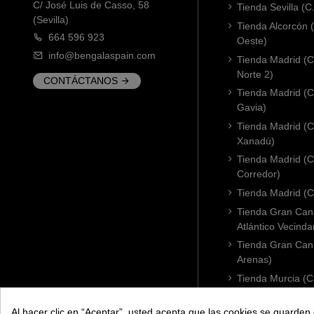
C/ José Luis de Casso, 58
Tienda Sevilla (C
(Sevilla)
Tienda Alcorcón
664 596 923
Oeste)
info@bengalaspain.com
Tienda Madrid (C
Norte 2)
CONTÁCTANOS
Tienda Madrid (C
Gavia)
Tienda Madrid (C.
Xanadú)
Tienda Madrid (C
Corredor)
Tienda Madrid (C.
Tienda Gran Cana
Atlántico Vecinda
Tienda Gran Cana
Arenas)
Tienda Murcia (C
Condomina)
Tienda Badajoz (
Al hacer clic en “Aceptar”, usted acepta que las cookies se guarden 