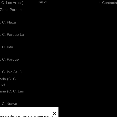
mayor
. C. Los Arcos)
Contacta
 (Zona Parque
. C. Plaza
. C. Parque La
 C. Intu
. C. Parque
 C. Isla Azul)
ria (C. C.
rio)
ria (C. C. Las
. C. Nueva
×
C. C. El Faro)
en su dispositivo para mejorar la