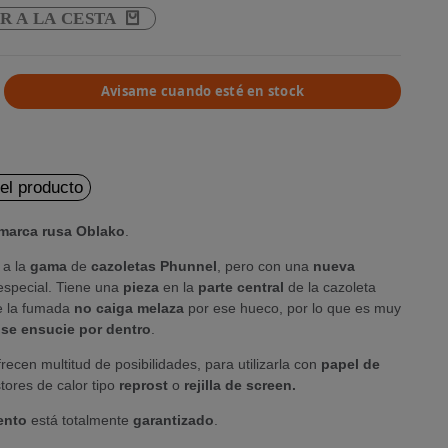
R A LA CESTA
Avisame cuando esté en stock
del producto
marca rusa Oblako
.
 a la
gama
de
cazoletas Phunnel
, pero con una
nueva
special. Tiene una
pieza
en la
parte central
de la cazoleta
e la fumada
no caiga melaza
por ese hueco, por lo que es muy
 se ensucie por dentro
.
ecen multitud de posibilidades, para utilizarla con
papel de
ores de calor tipo
reprost
o
rejilla de screen.
ento
está totalmente
garantizado
.