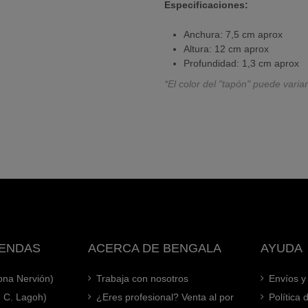
Especificaciones:
Anchura: 7,5 cm aprox
Altura: 12 cm aprox
Profundidad: 1,3 cm aprox
*El color del "tapón" puede variar
IENDAS
ACERCA DE BENGALA
AYUDA
Zona Nervión)
Trabaja con nosotros
Envíos y
. C. Lagoh)
¿Eres profesional? Venta al por
Política