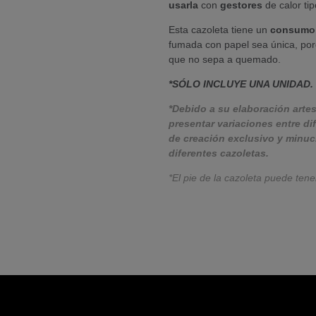
usarla
con
gestores
de calor tipo
Esta cazoleta tiene un
consumo
fumada con papel sea única, por
que no sepa a quemado.
*SÓLO INCLUYE UNA UNIDAD.
*Debido a su elaboración arte
presentar variaciones entre d
de creación exclusivo y minuci
diferentes cazoletas.
*El pie de la cazoleta puede tene