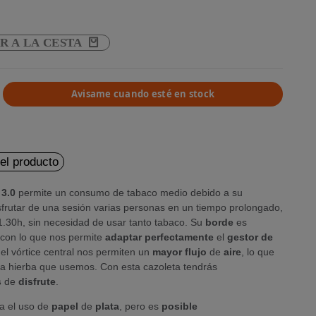
R A LA CESTA
Avisame cuando esté en stock
del producto
 3.0
permite un consumo de tabaco medio debido a su
sfrutar de una sesión varias personas en un tiempo prolongado,
.30h, sin necesidad de usar tanto tabaco. Su
borde
es
, con lo que nos permite
adaptar
perfectamente
el
gestor de
del vórtice central nos permiten un
mayor
flujo
de
aire
, lo que
a hierba que usemos. Con esta cazoleta tendrás
s
de
disfrute
.
a el uso de
papel
de
plata
, pero es
posible