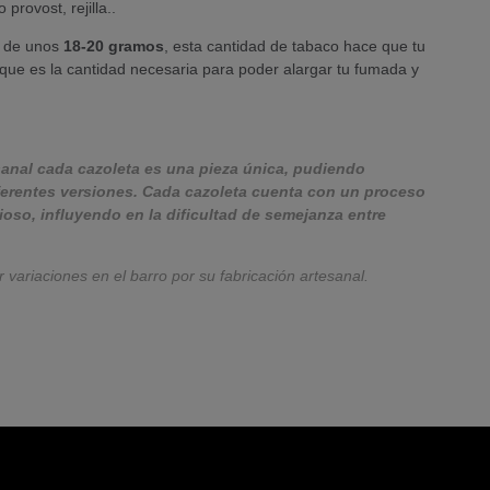
 provost, rejilla..
de unos
18-20
gramos
, esta cantidad de tabaco hace que tu
que es la cantidad necesaria para poder alargar tu fumada y
sanal cada cazoleta es una pieza única, pudiendo
iferentes versiones. Cada cazoleta cuenta con un proceso
oso, influyendo en la dificultad de semejanza entre
r variaciones en el barro por su fabricación artesanal.