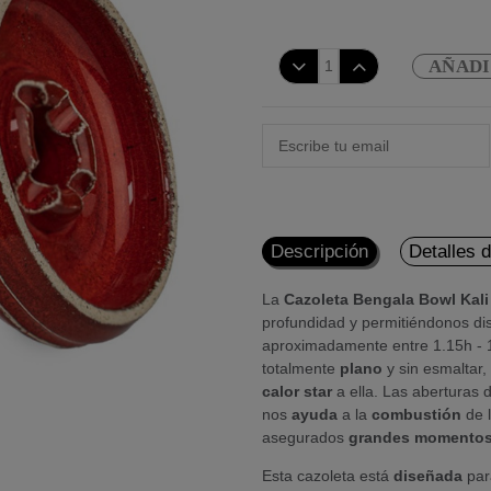
AÑADI
Descripción
Detalles 
La
Cazoleta Bengala Bowl Kali
profundidad y permitiéndonos di
aproximadamente entre 1.15h - 1
totalmente
plano
y sin esmaltar
calor star
a ella. Las aberturas 
nos
ayuda
a la
combustión
de l
asegurados
grandes
momento
Esta cazoleta está
diseñada
par