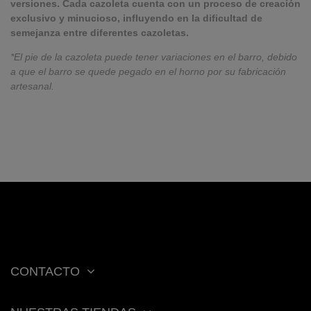
versiones. Cada cazoleta cuenta con un proceso de creación
exclusivo y minucioso, influyendo en la dificultad de
semejanza entre diferentes cazoletas.
*El pie de la cazoleta puede tener variaciones en el barro, debido
a que el barro se quede pegado en el horno por su fabricación
artesanal.
CONTACTO