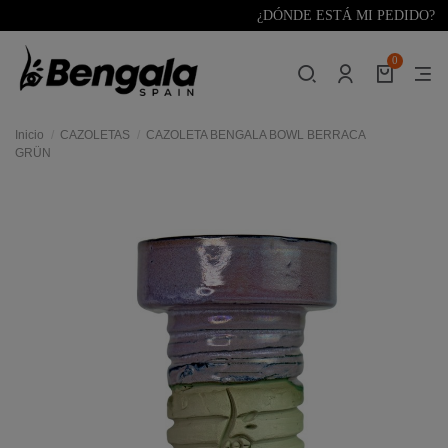
¿DÓNDE ESTÁ MI PEDIDO?
0
Inicio
CAZOLETAS
CAZOLETA BENGALA BOWL BERRACA
GRÜN
res