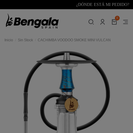
¿DÓNDE ESTÁ MI PEDIDO?
0
Inicio
Sin Stock
CACHIMBA VOODOO SMOKE MINI VULCAN