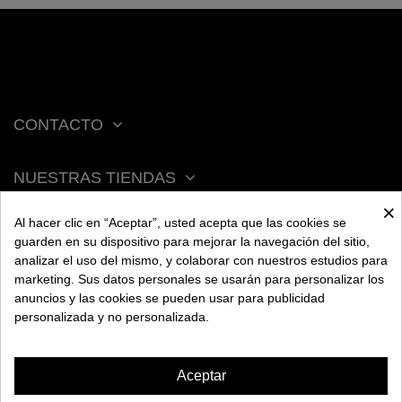
CONTACTO
NUESTRAS TIENDAS
×
Al hacer clic en “Aceptar”, usted acepta que las cookies se
ACERCA DE BENGALA
guarden en su dispositivo para mejorar la navegación del sitio,
analizar el uso del mismo, y colaborar con nuestros estudios para
marketing. Sus datos personales se usarán para personalizar los
AYUDA
anuncios y las cookies se pueden usar para publicidad
personalizada y no personalizada.
INFORMACIÓN
Aceptar