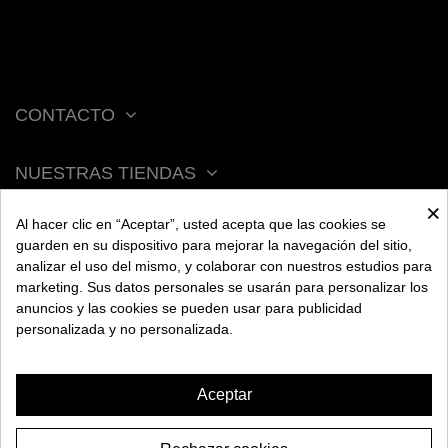
CONTACTO
NUESTRAS TIENDAS
×
Al hacer clic en “Aceptar”, usted acepta que las cookies se
ACERCA DE BENGALA
guarden en su dispositivo para mejorar la navegación del sitio,
analizar el uso del mismo, y colaborar con nuestros estudios para
marketing. Sus datos personales se usarán para personalizar los
AYUDA
anuncios y las cookies se pueden usar para publicidad
personalizada y no personalizada.
INFORMACIÓN
Aceptar