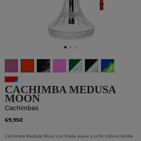
Purple
Red
Black
Pink
White/Green
White/Black
Yellow/Blue
Red/Dark Blue
CACHIMBA MEDUSA
MOON
Cachimbas
69,95€
Cachimba Medusa Moon con tirada suave y ocho colores donde