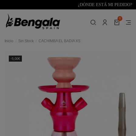
¿DÓNDE ESTÁ MI PEDIDO?
0
Inicio
Sin Stock
CACHIMBA EL BADIA XS
-5,00€