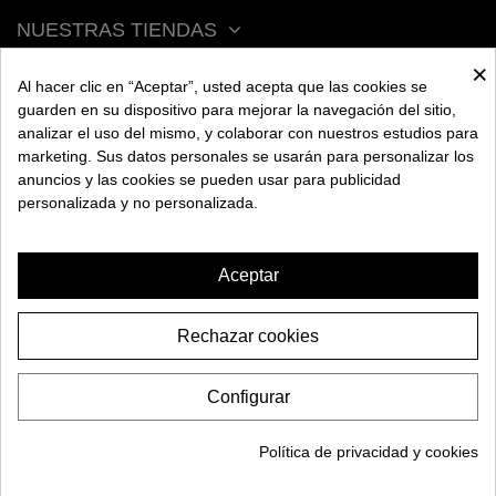
NUESTRAS TIENDAS
×
Al hacer clic en “Aceptar”, usted acepta que las cookies se
ACERCA DE BENGALA
guarden en su dispositivo para mejorar la navegación del sitio,
analizar el uso del mismo, y colaborar con nuestros estudios para
marketing. Sus datos personales se usarán para personalizar los
AYUDA
anuncios y las cookies se pueden usar para publicidad
personalizada y no personalizada.
INFORMACIÓN
Aceptar
Rechazar cookies
CACHIMBA ALPHA HOOKAH
ARTIST
Configurar
238,95€
2026 BENGALA SPAIN. Todos los derechos reservados.
AÑADIR A LA CESTA
Política de privacidad y cookies