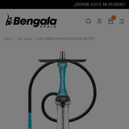
¿DÓNDE ESTÁ MI PEDIDO?
0
Inicio
Sin Stock
CACHIMBA ALPHA HOOKAH ARTIST