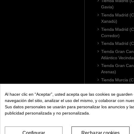
Tienda Madrid (C
Gavia)
Tienda Madrid (C.
Xanadú)
Tienda Madrid (C
Corredor)
Tienda Madrid (C.
Tienda Gran Cana
Atlántico Vecinda
Tienda Gran Cana
Arenas)
Tienda Murcia (C
Condomina)
Tienda Badajoz (
Al hacer clic en “Aceptar”, usted acepta que las cookies se guarden 
navegación del sitio, analizar el uso del mismo, y colaborar con nue
Tienda Cádiz (C.
Sus datos personales se usarán para personalizar los anuncios y l
Tienda Córdoba 
publicidad personalizada y no personalizada.
Configurar
Rechazar cookies