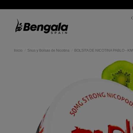
Inicio
Snus y Bolsas de Nicotina
BOLSITA DE NICOTINA PABLO - KIW