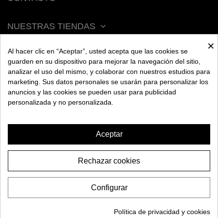
NUESTRAS TIENDAS
×
Al hacer clic en “Aceptar”, usted acepta que las cookies se
ACERCA DE BENGALA
guarden en su dispositivo para mejorar la navegación del sitio,
analizar el uso del mismo, y colaborar con nuestros estudios para
marketing. Sus datos personales se usarán para personalizar los
AYUDA
anuncios y las cookies se pueden usar para publicidad
personalizada y no personalizada.
INFORMACIÓN
Aceptar
Rechazar cookies
CACHIMBA MEDUSA XIA
Configurar
159,95€
2026 BENGALA SPAIN. Todos los derechos reservados.
AÑADIR A LA CESTA
Política de privacidad y cookies