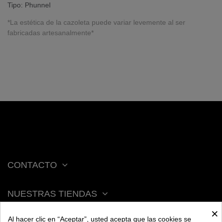
Tipo: Phunnel
*La estética de la cazoleta puede variar levemente al ser
fabricadas artesanalmente*
CONTACTO
NUESTRAS TIENDAS
×
Al hacer clic en “Aceptar”, usted acepta que las cookies se