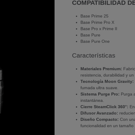
COMPATIBILIDAD D
Base Prime 25
Base Prime Pro X
Base Pro x Prime II
Base Pure
Base Pure One
Características
Materiales Premium:
Fabri
resistencia, durabilidad y u
Tecnología Moon Gravity:
fumada ultra suave.
Sistema Purge Pro:
Purga a
instantánea.
Cierre SteamClick 360°:
Ens
Difusor Avanzado:
reducien
Diseño Compacto:
Con una
funcionalidad en un tamaño