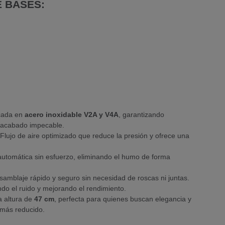
E BASES:
cada en
acero inoxidable V2A y V4A
, garantizando
n acabado impecable.
Flujo de aire optimizado que reduce la presión y ofrece una
utomática sin esfuerzo, eliminando el humo de forma
amblaje rápido y seguro sin necesidad de roscas ni juntas.
do el ruido y mejorando el rendimiento.
 altura de
47 cm
, perfecta para quienes buscan elegancia y
 más reducido.