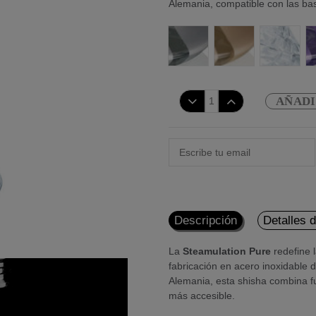
Alemania, compatible con las ba
Pure Silver Matt Metallic
Pure Champagne M
Pure Cry
AÑADI
Descripción
Detalles 
La
Steamulation Pure
redefine 
fabricación en acero inoxidable 
Alemania, esta shisha combina fu
más accesible.