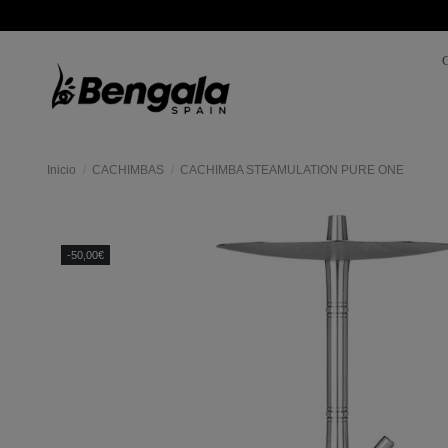
Inicio
CACHIMBAS
CACHIMBA STEAMULATION PURE ONE
Mas
colores
-50,00€