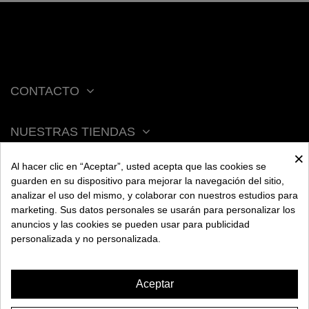
CONTACTO
NUESTRAS TIENDAS
×
Al hacer clic en “Aceptar”, usted acepta que las cookies se
ACERCA DE BENGALA
guarden en su dispositivo para mejorar la navegación del sitio,
analizar el uso del mismo, y colaborar con nuestros estudios para
marketing. Sus datos personales se usarán para personalizar los
AYUDA
anuncios y las cookies se pueden usar para publicidad
personalizada y no personalizada.
INFORMACIÓN
Aceptar