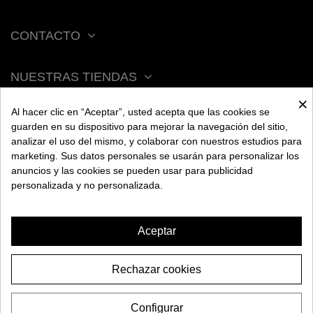
CONTACTO
NUESTRAS TIENDAS
×
Al hacer clic en “Aceptar”, usted acepta que las cookies se
ACERCA DE BENGALA
guarden en su dispositivo para mejorar la navegación del sitio,
analizar el uso del mismo, y colaborar con nuestros estudios para
marketing. Sus datos personales se usarán para personalizar los
AYUDA
anuncios y las cookies se pueden usar para publicidad
personalizada y no personalizada.
INFORMACIÓN
Aceptar
Rechazar cookies
CAZOLETA BENGALA BOWL
NANO PHUNNEL
Configurar
16,95€