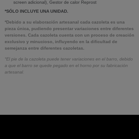
screen adicional), Gestor de calor Reprost
*SÓLO INCLUYE UNA UNIDAD.
*Debido a su elaboración artesanal cada cazoleta es una
pieza única, pudiendo presentar variaciones entre diferentes
versiones. Cada cazoleta cuenta con un proceso de creación
exclusivo y minucioso, influyendo en la dificultad de
semejanza entre diferentes cazoletas.
*El pie de la cazoleta puede tener variaciones en el barro, debido
a que el barro se quede pegado en el horno por su fabricación
artesanal.