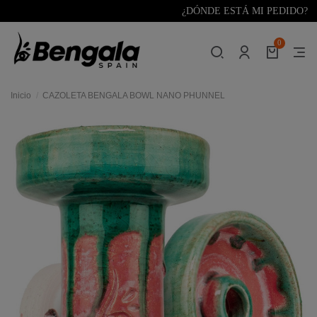
¿DÓNDE ESTÁ MI PEDIDO?
0
Inicio
CAZOLETA BENGALA BOWL NANO PHUNNEL
res