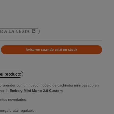
R A LA CESTA
Avisame cuando esté en stock
del producto
orprender con un nuevo modelo de cachimba mini basado en
no: la
Embery Mini Mono 2.0 Custom
.
ientes novedades:
urga brutal regulable.