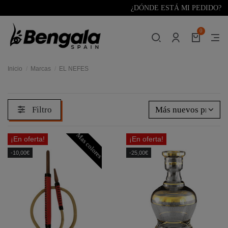
¿DÓNDE ESTÁ MI PEDIDO?
0
Inicio
Marcas
EL NEFES
Filtro
Más nuevos primer
Mas colores
¡En oferta!
¡En oferta!
-10,00€
-25,00€