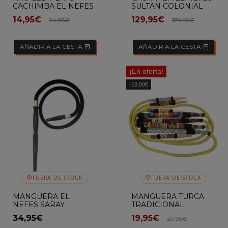
CACHIMBA EL NEFES
SULTAN COLONIAL
OPAL
14,95€
129,95€
24,95€
179,95€
AÑADIR A LA CESTA
AÑADIR A LA CESTA
¡En oferta!
-10,00€
FUERA DE STOCK
FUERA DE STOCK
MANGUERA EL
MANGUERA TURCA
NEFES SARAY
TRADICIONAL
34,95€
19,95€
29,95€