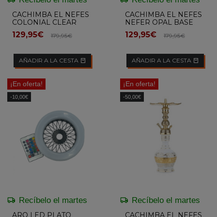
CACHIMBA EL NEFES
CACHIMBA EL NEFES
COLONIAL CLEAR
NEFER OPAL BASE
129,95€
129,95€
179,95€
179,95€
AÑADIR A LA CESTA
AÑADIR A LA CESTA
¡En oferta!
¡En oferta!
-10,00€
-50,00€
Recíbelo el martes
Recíbelo el martes
ARO LED PLATO
CACHIMBA EL NEFES