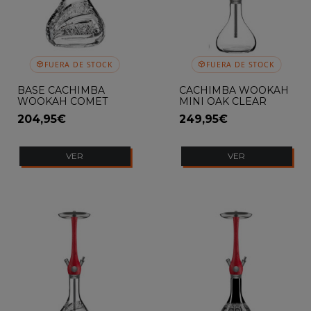
FUERA DE STOCK
FUERA DE STOCK
BASE CACHIMBA
CACHIMBA WOOKAH
WOOKAH COMET
MINI OAK CLEAR
CLICK SYSTEM
204,95€
249,95€
MASTERCUT
VER
VER