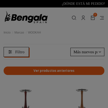
¿DÓNDE ESTÁ MI PEDIDO?
0
Inicio
Marcas
WOOKAH
Filtro
Más nuevos primer
Ver productos anteriores