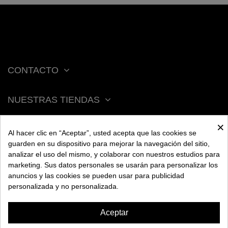
CONTACTO
NUESTRAS TIENDAS
×
ACERCA DE BENGALA
Al hacer clic en “Aceptar”, usted acepta que las cookies se
guarden en su dispositivo para mejorar la navegación del sitio,
analizar el uso del mismo, y colaborar con nuestros estudios para
AYUDA
marketing. Sus datos personales se usarán para personalizar los
anuncios y las cookies se pueden usar para publicidad
personalizada y no personalizada.
INFORMACIÓN
Aceptar