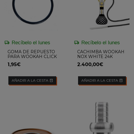
Recíbelo el lunes
Recíbelo el lunes
GOMA DE REPUESTO
CACHIMBA WOOKAH
PARA WOOKAH CLICK
NOX WHITE 24K
SYSTEM
CHECK BLACK
1,95€
2.400,00€
MASTERCUT
AÑADIR A LA CESTA
AÑADIR A LA CESTA