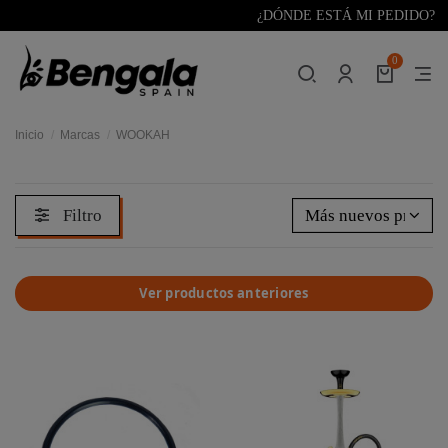
¿DÓNDE ESTÁ MI PEDIDO?
0
Inicio
Marcas
WOOKAH
Filtro
Más nuevos primer
Ver productos anteriores