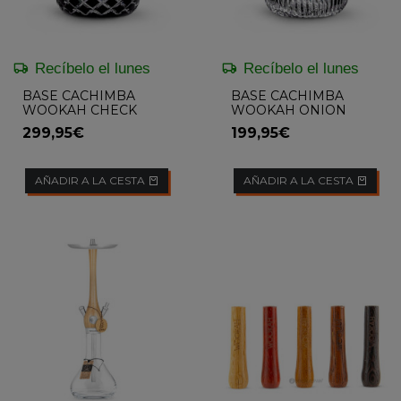
Recíbelo el lunes
Recíbelo el lunes
BASE CACHIMBA
BASE CACHIMBA
WOOKAH CHECK
WOOKAH ONION
BLACK CLICK SYSTEM
CLICK SYSTEM
299,95€
199,95€
MASTERCUT
AÑADIR A LA CESTA
AÑADIR A LA CESTA