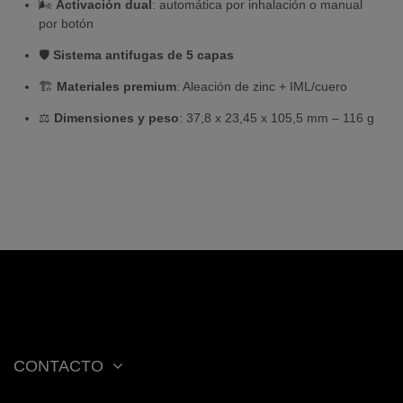
🌬️
Activación dual
: automática por inhalación o manual
por botón
🛡️
Sistema antifugas de 5 capas
🏗️
Materiales premium
: Aleación de zinc + IML/cuero
⚖️
Dimensiones y peso
: 37,8 x 23,45 x 105,5 mm – 116 g
CONTACTO