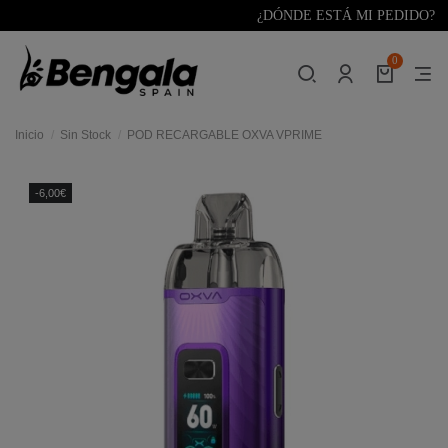
¿DÓNDE ESTÁ MI PEDIDO?
0
Inicio
Sin Stock
POD RECARGABLE OXVA VPRIME
-6,00€
res