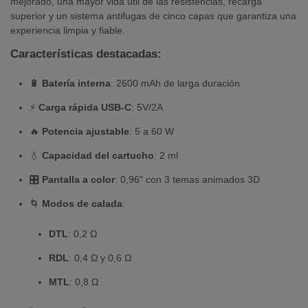
mejorado, una mayor vida útil de las resistencias, recarga
superior y un sistema antifugas de cinco capas que garantiza una
experiencia limpia y fiable.
Características destacadas:
🔋
Batería interna
: 2600 mAh de larga duración
⚡
Carga rápida USB-C
: 5V/2A
🔥
Potencia ajustable
: 5 a 60 W
💧
Capacidad del cartucho
: 2 ml
🎛️
Pantalla a color
: 0,96" con 3 temas animados 3D
🌀
Modos de calada
:
DTL
: 0,2 Ω
RDL
: 0,4 Ω y 0,6 Ω
MTL
: 0,8 Ω