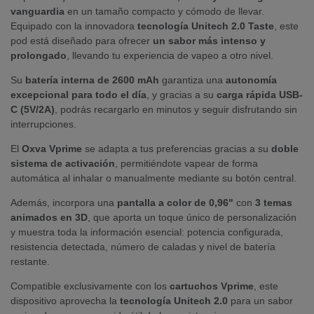
vanguardia
en un tamaño compacto y cómodo de llevar.
Equipado con la innovadora
tecnología Unitech 2.0 Taste
, este
pod está diseñado para ofrecer
un sabor más intenso y
prolongado
, llevando tu experiencia de vapeo a otro nivel.
Su
batería interna de 2600 mAh
garantiza una
autonomía
excepcional para todo el día
, y gracias a su
carga rápida USB-
C (5V/2A)
, podrás recargarlo en minutos y seguir disfrutando sin
interrupciones.
El
Oxva Vprime
se adapta a tus preferencias gracias a su
doble
sistema de activación
, permitiéndote vapear de forma
automática al inhalar o manualmente mediante su botón central.
Además, incorpora una
pantalla a color de 0,96"
con
3 temas
animados en 3D
, que aporta un toque único de personalización
y muestra toda la información esencial: potencia configurada,
resistencia detectada, número de caladas y nivel de batería
restante.
Compatible exclusivamente con los
cartuchos Vprime
, este
dispositivo aprovecha la
tecnología Unitech 2.0
para un sabor