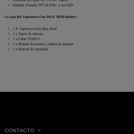
Pantalla: Pantalla TFT de 0,96" y luz LED
La caja del
Vaporesso Gen MAX MOD incluye
1 X Vaporesso Gen Max Mod
1 x Tapón de silicona
1 x Cable TYPE-C
1 x Manual de usuario y tarjeta de garantía
1 x Manual de seguridad
CONTACTO