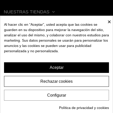
NUESTRAS TIENDAS
×
Al hacer clic en “Aceptar”, usted acepta que las cookies se
ACERCA DE BENGALA
guarden en su dispositivo para mejorar la navegación del sitio,
analizar el uso del mismo, y colaborar con nuestros estudios para
marketing. Sus datos personales se usarán para personalizar los
AYUDA
anuncios y las cookies se pueden usar para publicidad
personalizada y no personalizada.
INFORMACIÓN
Aceptar
Rechazar cookies
VAPORESSO GEN
59,95€
MAX
Configurar
-25,00€
84,95€
2026 BENGALA SPAIN. Todos los derechos reservados.
AÑADIR A LA CESTA
Política de privacidad y cookies