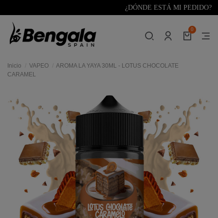
¿DÓNDE ESTÁ MI PEDIDO?
0
Inicio
VAPEO
AROMA LA YAYA 30ML - LOTUS CHOCOLATE
CARAMEL