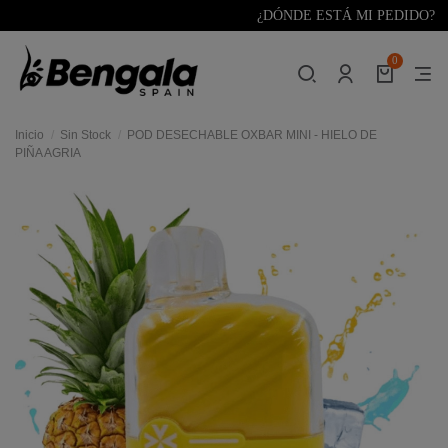
¿DÓNDE ESTÁ MI PEDIDO?
0
Inicio
Sin Stock
POD DESECHABLE OXBAR MINI - HIELO DE
PIÑA AGRIA