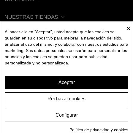
NUESTRAS TIENDAS
×
Al hacer clic en “Aceptar”, usted acepta que las cookies se
ACERCA DE BENGALA
guarden en su dispositivo para mejorar la navegación del sitio,
analizar el uso del mismo, y colaborar con nuestros estudios para
marketing. Sus datos personales se usarán para personalizar los
AYUDA
anuncios y las cookies se pueden usar para publicidad
personalizada y no personalizada.
INFORMACIÓN
Aceptar
Rechazar cookies
POD DESECHABLE IMOMENT CR
XL - Triple Melón
Configurar
14,95€
2026 BENGALA SPAIN. Todos los derechos reservados.
AÑADIR A LA CESTA
Política de privacidad y cookies