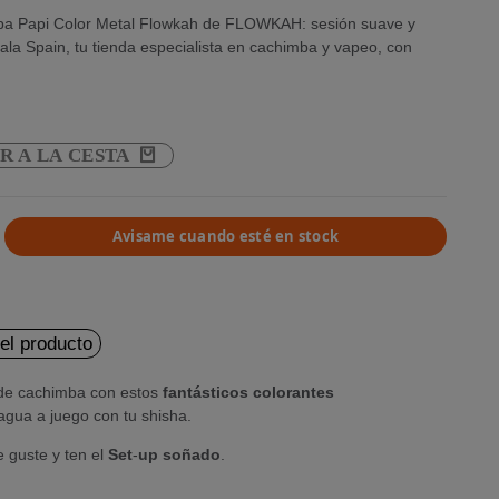
ba Papi Color Metal Flowkah de FLOWKAH: sesión suave y
a Spain, tu tienda especialista en cachimba y vapeo, con
R A LA CESTA
Avisame cuando esté en stock
del producto
e de cachimba con estos
fantásticos
colorantes
agua a juego con tu shisha.
e guste y ten el
Set
-
up
soñado
.