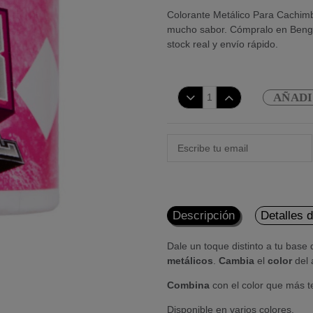
Colorante Metálico Para Cachim
mucho sabor. Cómpralo en Bengal
stock real y envío rápido.
AÑADI
Descripción
Detalles 
Dale un toque distinto a tu bas
met
álicos
.
Cambia
el
color
del 
Combina
con el color que más t
Disponible en varios colores.