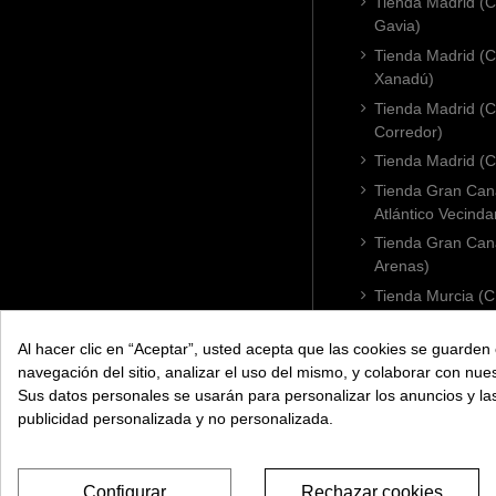
Tienda Madrid (C
Gavia)
Tienda Madrid (C.
Xanadú)
Tienda Madrid (C
Corredor)
Tienda Madrid (C.
Tienda Gran Cana
Atlántico Vecinda
Tienda Gran Cana
Arenas)
Tienda Murcia (C
Condomina)
Tienda Badajoz (
Al hacer clic en “Aceptar”, usted acepta que las cookies se guarden 
navegación del sitio, analizar el uso del mismo, y colaborar con nue
Tienda Cádiz (C.
Sus datos personales se usarán para personalizar los anuncios y l
Tienda Córdoba 
publicidad personalizada y no personalizada.
Configurar
Rechazar cookies