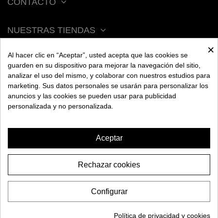
CONTACTO
NUESTRAS TIENDAS
×
Al hacer clic en “Aceptar”, usted acepta que las cookies se
ACERCA DE BENGALA
guarden en su dispositivo para mejorar la navegación del sitio,
analizar el uso del mismo, y colaborar con nuestros estudios para
marketing. Sus datos personales se usarán para personalizar los
AYUDA
anuncios y las cookies se pueden usar para publicidad
personalizada y no personalizada.
INFORMACIÓN
Aceptar
Rechazar cookies
CAZOLETA OBLAKO X
HOOLIGAN EDITION
Configurar
34,95€
2026 BENGALA SPAIN. Todos los derechos reservados.
AÑADIR A LA CESTA
Política de privacidad y cookies