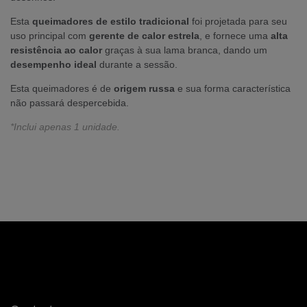
Esta
queimadores
de estilo tradicional
foi projetada para seu
uso principal com
gerente de calor estrela
, e fornece uma
alta
resistência ao calor
graças à sua lama branca, dando um
desempenho
ideal
durante a sessão.
Esta queimadores é de
origem
russa
e sua forma característica
não passará despercebida.
*Inclui apenas 1 unidade.