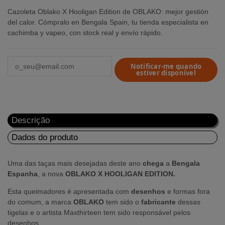
Cazoleta Oblako X Hooligan Edition de OBLAKO: mejor gestión
del calor. Cómpralo en Bengala Spain, tu tienda especialista en
cachimba y vapeo, con stock real y envío rápido.
Notificar-me quando
estiver disponível
Descrição
Dados do produto
Uma das taças mais desejadas deste ano
chega
a
Bengala
Espanha
, a nova
OBLAKO X HOOLIGAN EDITION.
Esta queimadores é apresentada com
desenhos
e formas fora
do comum, a marca
OBLAKO
tem sido o
fabricante
dessas
tigelas e o artista Maxthirteen tem sido responsável pelos
desenhos.