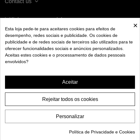
Contact us
iqitlinksmanager module
×
Esta loja pede-te para aceitares cookies para efeitos de
desempenho, redes sociais e publicidade. Os cookies de
ACERCA DE BENGALA
publicidade e de redes sociais de terceiros são utilizados para te
oferecer funcionalidades sociais e anúncios personalizados.
Aceitas estes cookies e o processamento de dados pessoais
AYUDA
envolvidos?
INFORMACIÓN
Aceitar
Rejeitar todos os cookies
queimadores OBLAKO X
HOOLIGAN EDIÇÃO
Personalizar
34,95 €
ADD TO CART
Política de Privacidade e Cookies